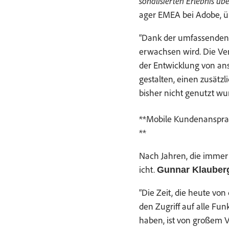
son­al­isierten Erleb­nis 
ager EMEA bei Adobe, ü
“Dank der umfassenden Dat
erwach­sen wird. Die Ver
der Entwick­lung von ansp
gestal­ten, einen zusät­
bish­er nicht genutzt wu
**Mobile Kun­de­nanspr
**
Nach Jahren, die immer
icht.
Gun­nar Klauber
“Die Zeit, die heute vo
den Zugriff auf alle Fun
haben, ist von großem V