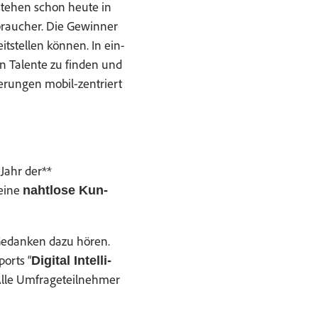
ste­hen schon heute in
rauch­er. Die Gewin­ner
it­stellen kön­nen. In ein­
n Tal­ente zu find­en und
erun­gen mobil-zen­tri­ert
 Jahr der**
 eine
naht­lose Kun­
 Gedanken dazu hören.
ports “
Dig­i­tal Intel­li­
 Alle Umfrageteil­nehmer