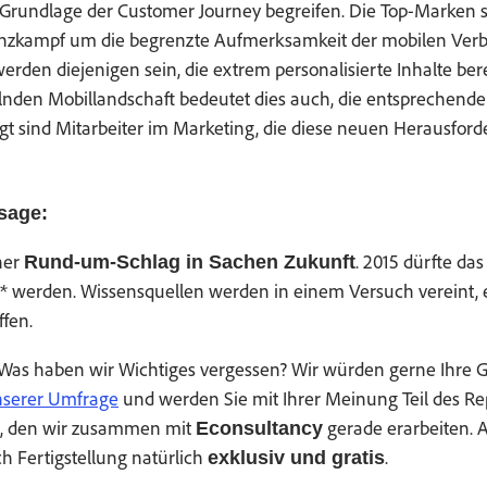
Grund­lage der Cus­tomer Jour­ney begreifen. Die Top-Marken 
­zkampf um die begren­zte Aufmerk­samkeit der mobilen Ver­b
­den diejeni­gen sein, die extrem per­son­al­isierte Inhalte bere­
el­nden Mobil­land­schaft bedeutet dies auch, die entsprechen­de
t sind Mitar­beit­er im Mar­ket­ing, die diese neuen Her­aus­ford
sage:
­er
. 2015 dürfte das
Rund-um-Schlag in Sachen Zukun­ft
 wer­den. Wis­sensquellen wer­den in einem Ver­such vere­int,
fen.
 Was haben wir Wichtiges vergessen? Wir wür­den gerne Ihre
unser­er Umfrage
und wer­den Sie mit Ihrer Mei­n­ung Teil des Re
″, den wir zusam­men mit
ger­ade erar­beit­en.
Econ­sul­tan­cy
 Fer­tig­stel­lung natür­lich
.
exk­lu­siv und gratis