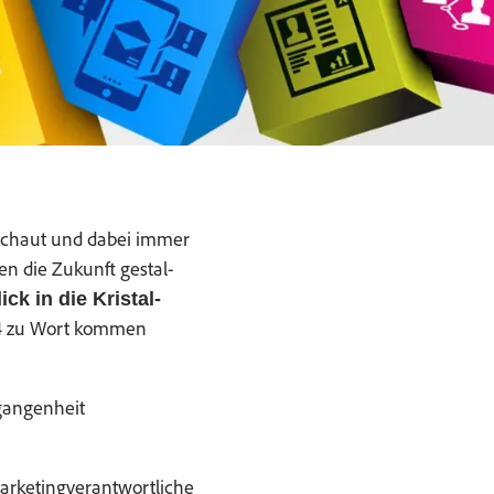
eschaut und dabei immer
n die Zukun­ft gestal­
ick in die Kristal­
014 zu Wort kom­men
rgangenheit
ar­ket­ingver­ant­wortliche