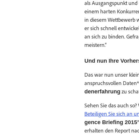
als Aus­gangspunkt und 
einem harten Konkur­ren
in diesem Wet­tbe­werb wer
er sich schnell entwick­
an sich zu binden. Gefrag
meistern.”
Und nun Ihre Vorher
Das war nun unser klein
anspruchsvollen Dat­en**
zu schaf
den­er­fahrung
Sehen Sie das auch so?
Beteili­gen Sie sich an 
gence Brief­ing 2015
erhal­ten den Report nach