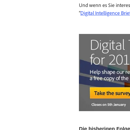
Und wenn es Sie inter­e
“
Dig­i­tal Intel­li­gence Bri
Die bish­eri­gen Fol­g