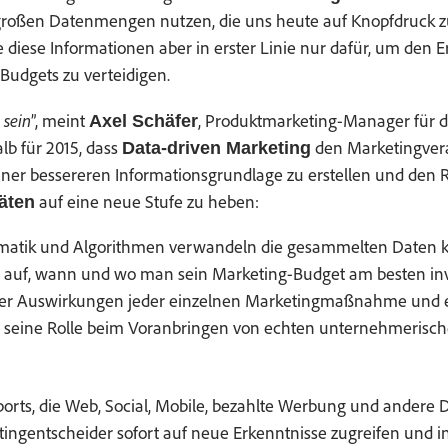
großen Daten­men­gen nutzen, die uns heute auf Knopf­druck zu
 diese Infor­ma­tio­nen aber in erster Lin­ie nur dafür, um den E
ud­gets zu verteidigen.
 sein
”, meint
, Pro­duk­t­mar­ket­ing-Man­ag­er für 
Axel Schäfer
alb für 2015, dass
den Mar­ket­ingver­
Data-dri­ven Mar­ket­ing
n­er besser­eren Infor­ma­tion­s­grund­lage zu erstellen und den
auf eine neue Stufe zu heben:
täten
matik und Algo­rith­men ver­wan­deln die gesam­melten Dat­en kün
t auf, wann und wo man sein Mar­ket­ing-Bud­get am besten inves
der Auswirkun­gen jed­er einzel­nen Mar­ket­ing­maß­nahme und 
ch seine Rolle beim Voran­brin­gen von echt­en unternehmerisc
orts, die Web, Social, Mobile, bezahlte Wer­bung und andere 
tin­gentschei­der sofort auf neue Erken­nt­nisse zugreifen und i