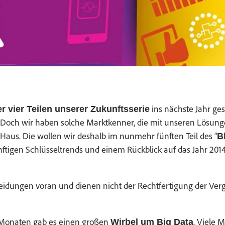
ins näch­ste Jahr g
er vier Teilen unser­er Zukun­ftsserie
 Doch wir haben solche Mark­tken­ner, die mit unseren Lösun­ge
 Haus. Die wollen wir deshalb im nun­mehr fün­ften Teil des “
Bl
n­fti­gen Schlüs­sel­trends und einem Rück­blick auf das Jahr 2
ei­dun­gen voran und dienen nicht der Recht­fer­ti­gung der Ve
 Monat­en gab es einen großen
. Viele M
Wirbel um Big Data