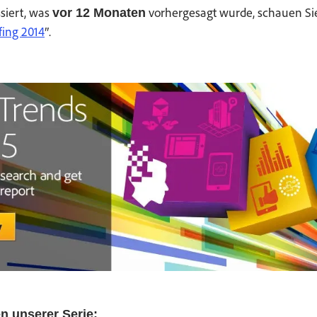
ssiert, was
vorherge­sagt wurde, schauen Sie
vor 12 Monat­en
ef­ing 2014
″.
en unser­er Serie: