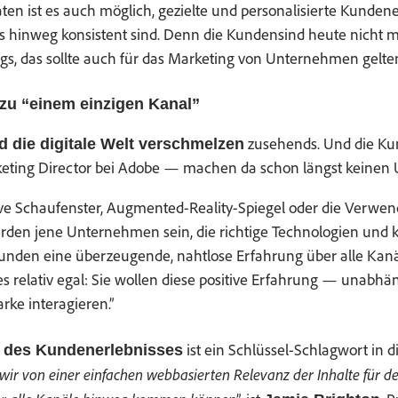
en ist es auch möglich, gezielte und per­son­al­isierte Kun­den­er
ts hin­weg kon­sis­tent sind. Denn die Kun­densind heute nicht
gs, das sollte auch für das Mar­ket­ing von Unternehmen gelten
zu “einem einzi­gen Kanal”
zuse­hends. Und die K
 die dig­i­tale Welt ver­schmelzen
r­ket­ing Direc­tor bei Adobe — machen da schon längst keinen
ive Schaufen­ster, Aug­ment­ed-Real­i­ty-Spiegel oder die Ver­w
­den jene Unternehmen sein, die richtige Tech­nolo­gien und ko
n­den eine überzeu­gende, naht­lose Erfahrung über alle Kanäl
es rel­a­tiv egal: Sie wollen diese pos­i­tive Erfahrung — unab­
arke interagieren.”
ist ein Schlüs­sel-Schlag­wort in d
 des Kun­den­er­leb­niss­es
 wir von ein­er ein­fachen web­basierten Rel­e­vanz der Inhalte für