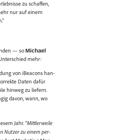
­leb­nisse zu schaf­fen,
 mehr nur auf einem
.”
un­den — so
Michael
 Unter­schied mehr:
en­dung von iBea­cons han­
r­rek­te Dat­en dafür
e hin­weg zu liefern.
hängig davon, wann, wo
Mit­tler­weile
iesem Jahr. “
 den Nutzer zu einem per­