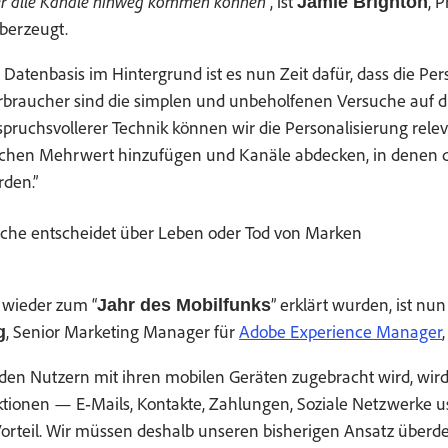
über alle Kanäle hin­weg kom­men kön­nen
”, ist
, 
Jamie Brighton
berzeugt.
en­ba­sis im Hin­ter­grund ist es nun Zeit dafür, dass die Per­s
­brauch­er sind die sim­plen und unbe­holfe­nen Ver­suche auf di
ruchsvollerer Tech­nik kön­nen wir die Per­son­al­isierung rel­e­v
zlichen Mehrw­ert hinzufü­gen und Kanäle abdeck­en, in denen 
rden.”
ache entschei­det über Leben oder Tod von Marken
 wieder zum “
” erk­lärt wur­den, ist n
Jahr des Mobil­funks
, Senior Mar­ket­ing Man­ag­er für
Adobe Expe­ri­ence Man­ag­er
g
n den Nutzern mit ihren mobilen Geräten zuge­bracht wird, wi
k­tio­nen — E‑Mails, Kon­tak­te, Zahlun­gen, Soziale Net­zw­erk
orteil. Wir müssen deshalb unseren bish­eri­gen Ansatz übe