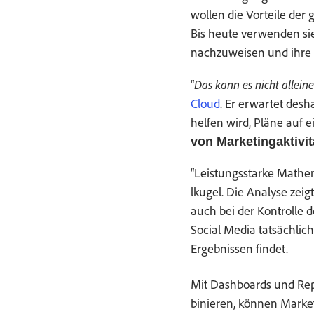
wollen die Vorteile der 
Bis heute ver­wen­den sie
nachzuweisen und ihre B
Das kann es nicht alleine
“
Cloud
. Er erwartet desh
helfen wird, Pläne auf ei
von Mar­ketingak­tiv­i
“Leis­tungsstarke Math­e­
lkugel. Die Analyse zeig
auch bei der Kon­trolle 
Social Media tat­säch­li
Ergeb­nis­sen findet.
Mit Dash­boards und Rep
binieren, kön­nen Mar­ke