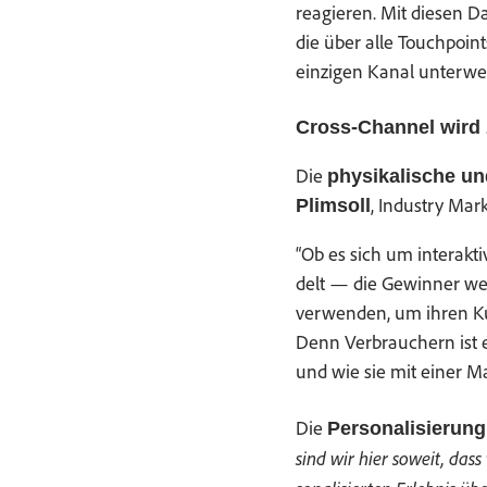
reagieren. Mit diesen Dat­
die über alle Touch­poin
einzi­gen Kanal unter­we
Cross-Chan­nel wird 
Die
physikalis­che und
, Indus­try Ma
Plim­soll
“Ob es sich um inter­ak­t
delt — die Gewin­ner wer
ver­wen­den, um ihren Ku
Denn Ver­brauch­ern ist 
und wie sie mit ein­er M
Die
Per­son­al­isierung
sind wir hier soweit, dass