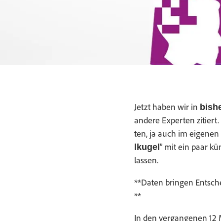
Jet­zt haben wir in
bish­
andere Experten zitiert.
ten, ja auch im eige­nen
” mit ein paar kü
lkugel
lassen.
**Dat­en brin­gen Entsch
**
In den ver­gan­genen 12