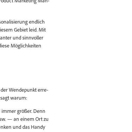
Prod­uct Mar­ket­ing Man­
on­al­isierung endlich
esem Gebi­et leid. Mit
an­ter und sin­nvoller
diese Möglichkeit­en
un der Wen­depunkt erre­
, sagt warum:
rd immer größer. Denn
e usw. — an einem Ort zu
rdenken und das Handy