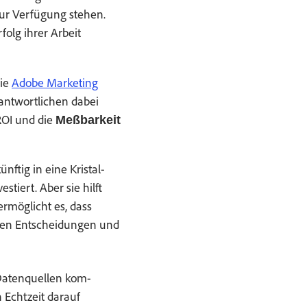
r Ver­fü­gung ste­hen.
rfolg ihrer Arbeit
die
Adobe Mar­ket­ing
ant­wortlichen dabei
 ROI und die
Meßbarkeit
­ftig in eine Kristal­
tiert. Aber sie hil­ft
ermöglicht es, dass
hen Entschei­dun­gen und
Daten­quellen kom­
n Echtzeit darauf