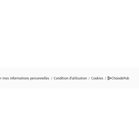
r mes informations personnelles
/
Condition d'utilisation
/
Cookies
/
ChoixdePub