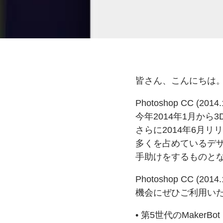
皆さん、
こんにちは
Photoshop CC (2014
今年2014年1月から
3
さらに
2014年6月リ
多くを
占めている
デ
手助けを
するものと
Photoshop CC (201
機会にぜひご利用い
• 第5世代の
MakerBo