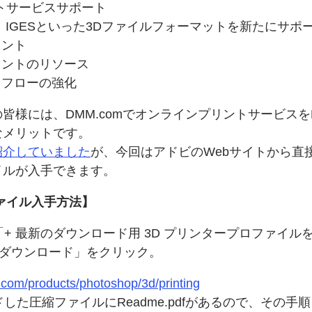
トサービスサポート
、
IGESと
いった
3Dファイルフォーマットを
新たに
サポ
イント
リントの
リソース
クフローの
強化
の
皆様には、
DMM.comで
オンラインプリントサービスを
な
メリットです。
紹介していました
が、
今回は
アドビの
Web
サイトから
直
イルが
入手できます。
ァイル入手方法】
「+ 最新の
ダウンロード用 3D プリンタープロファイル
ダウンロード」を
クリック。
.com/products/photoshop/3d/printing
ドした
圧縮
ファイルに
Readme.pdfが
あるので、
その
手順