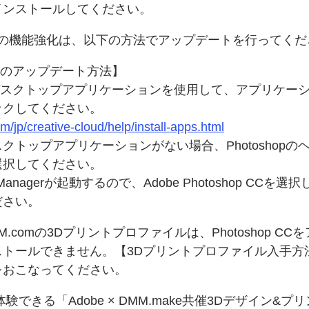
インストールしてください。
Cの
機能強化は、
以下の
方法で
アップデートを
行ってくだ
ンの
アップデート方法】
Cloud デスクトップアプリケーションを
使用して、
アプリケー
ックしてください。
m/jp/creative-cloud/help/install-apps.html
oud デスクトップアプリケーションが
ない場合、
Photoshopの
選択してください。
n Managerが
起動するので、
Adobe Photoshop CCを
選択
ださい。
M.comの
3Dプリントプロファイルは、
Photoshop CCを
ストールできません。
【3Dプリントプロファイル入手方
を
おこなってください。
体験できる「Adobe × DMM.make共催3D
デザイン&プリ