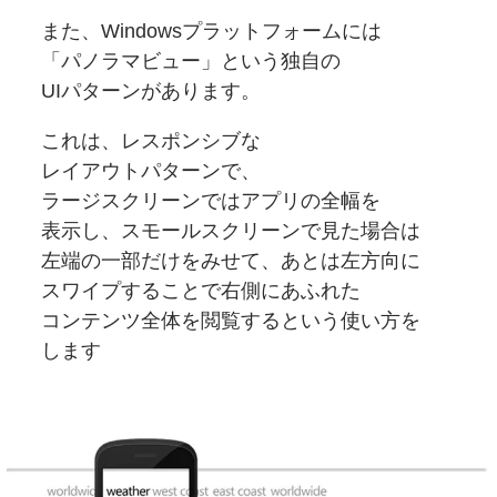
また、
Windows
プラットフォームには
「パノラマビュー」と
いう
独自の
UIパターンが
あります。
これは、
レスポンシブな
レイアウトパターンで、
ラージスクリーンでは
アプリの
全幅を
表示し、
スモールスクリーンで
見た場合は
左端の
一部だけをみせて、
あとは
左方向に
スワイプする
ことで
右側に
あふれた
コンテンツ全体を
閲覧するという使い方を
します