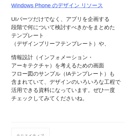
Windows Phone の
デザイン リソース
UIパーツだけでなく、
アプリを
企画する
段階で何について
検討すべきかを
まとめた
テンプレート
（デザインブリーフテンプレート）や、
情報設計
（インフォメーション・
アーキテクチャ）を
考えるための
画面
フロー図の
サンプル
（IAテンプレート）も
含まれていて、
デザインの
いろいろな
工程で
活用できる
資料に
なっています。
ぜひ一度
チェックしてみてくださいね。
クリエイティブ