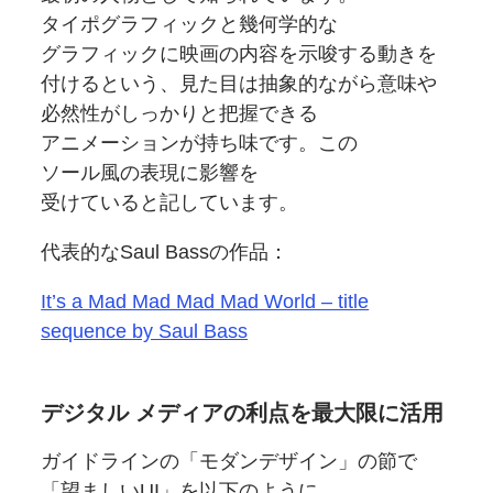
タイポグラフィックと
幾何学的な
グラフィックに
映画の
内容を
示唆する
動きを
付けるという、
見た目は
抽象的ながら
意味や
必然性が
しっかりと
把握できる
アニメーションが
持ち味です。
この
ソール風の
表現に
影響を
受けていると記しています。
代表的な
Saul Bassの
作品：
It’s a Mad Mad Mad Mad World – title
sequence by Saul Bass
デジタル メディアの
利点を
最大限に
活用
ガイドラインの
「モダンデザイン」の
節で
「望ましい
UI」を
以下のように