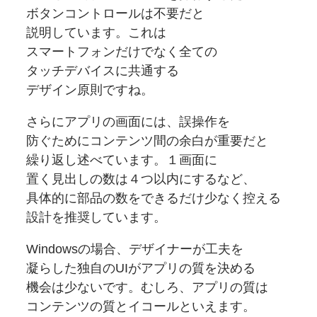
ボタンコントロールは
不要だと
説明しています。
これは
スマートフォンだけでなく全ての
タッチデバイスに
共通する
デザイン原則ですね。
さらに
アプリの
画面には、
誤操作を
防ぐために
コンテンツ間の
余白が
重要だと
繰り返し述べています。１画面に
置く見出しの数は４つ以内に
するなど、
具体的に
部品の数を
できるだけ少なく
控える
設計を
推奨しています。
Windowsの
場合、
デザイナーが
工夫を
凝らした
独自の
UIが
アプリの
質を
決める
機会は
少ないです。
むしろ、
アプリの質は
コンテンツの
質と
イコールと
いえます。