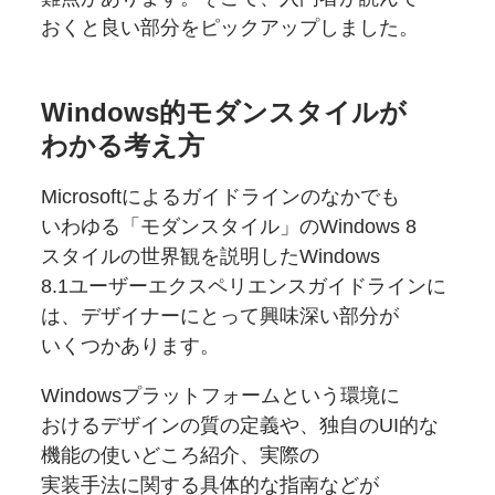
おくと良い部分を
ピックアップしました。
Windows的モダンスタイルが
わかる
考え方
Microsoftに
よる
ガイドラインのなかでも
いわゆる「モダンスタイル」の
Windows 8
スタイルの
世界観を
説明した
Windows
8.1ユーザーエクスペリエンスガイドラインに
は、
デザイナーに
とって
興味深い
部分が
いくつかあります。
Windows
プラットフォームと
いう
環境に
おける
デザインの
質の
定義や、
独自の
UI的な
機能の
使いどころ紹介、
実際の
実装手法に関する
具体的な
指南などが