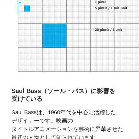
Saul Bass
（ソール・バス）に
影響を
受けている
Saul Bassは、
1960年代を
中心に
活躍した
デザイナーです。
映画の
タイトルアニメーションを
芸術に
昇華させた
最初の
人物として知られています。