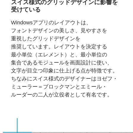
スイス様式の
グリッドデザインに
影響を
受けている
Windows
アプリの
レイアウトは、
フォントデザインの
美しさ、
見やすさを
重視した
グリッドデザインを
推奨しています。
レイアウトを
決定する
最小単位
（エレメント）と、
最小単位の
集合である
モジュールを
画面設計に
使い、
文字が
目立つ
印象に
仕上げる点が
特徴です。
ちなみに
スイス様式の
デザイナーは
ヨゼフ・
ミューラー＝
ブロックマンと
エミール・
ルーダーの
二人が
立役者として有名です。