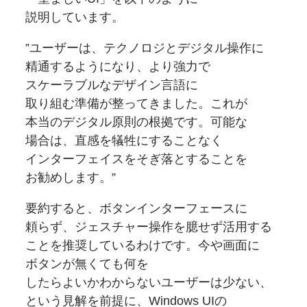
説明しています。
”ユーザーは、
テクノロジと
デジタル
操作に
精通するように
なり、
より
強力で
スケーラブルな
デザイン
言語に
取り組む準備が
整ってきました。
これが
本当の
デジタル
原則の
根拠です。
可能な
場合は、
直感を
犠牲に
することなく
インターフェイスを
そぎ落とすることを
お勧めします。
”
要約すると、
ボタンインターフェースに
頼らず、
ジェスチャー操作を
臆せず
活用する
ことを
推奨しているわけです。
今や画面に
ボタンが
無くても何を
したらよいかわからない
ユーザーは
少ない、
という
見解を
前提に、
Windows UIの