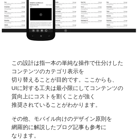
この設計は
指一本の
単純な
操作で
仕分けした
コンテンツの
カテゴリ表示を
切り替えることが
目的です。
ここからも、
UIに対する
工夫は
最小限に
して
コンテンツの
質向上に
コストを
割くことが
強く
推奨されていることがわかります。
その他、
モバイル向けの
デザイン原則を
網羅的に
解説した
ブログ記事も
参考に
なります。