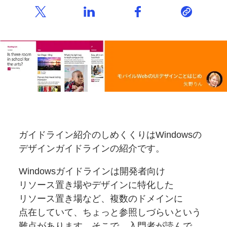
ガイドライン紹介のしめくくりは
Windowsの
デザインガイドラインの
紹介です。
Windows
ガイドラインは
開発者向け
リソース置き場や
デザインに
特化した
リソース置き場など、
複数の
ドメインに
点在していて、
ちょっと
参照しづらいと
いう
難点が
あります。
そこで、
入門者が
読んで