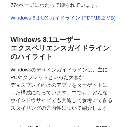
774ページに
わたって
綴られています。
Windows 8.1 UX ガイドライン (PDF/18.2 MB)
Windows 8.1ユーザー
エクスペリエンスガイドライン
の
ハイライト
Windowsの
デザインガイドラインは、
主に
PCや
タブレットと
いった大きな
ディスプレイ向けの
アプリを
ターゲットに
した
構成に
なっています。
中でも、
どんな
ウインドウサイズでも
共通して
参考にできる
スタイリングの
方向性に
ついて
紹介します。