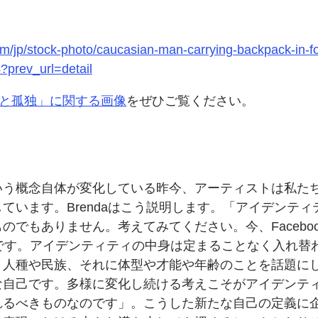
om/jp/stock-photo/caucasian-man-carrying-backpack-in-f
prev_url=detail
と
孤独」に
関する
画像
を
ぜひご覧ください。
いう
概念自体が
変化している
昨今、
アーティストは
私た
しています。
Brendaは
こう
説明します。
「アイデンティ
ものでも
ありません。
考えてみてください。
今、Facebo
です。
アイデンティティの
中身は
定まる
ことなく
入れ替
、
人種や民族、
それに
体型や
才能や
年齢の
ことを
話題に
な
自己です。
多様に
変化し続ける
考えこそが
アイデンテ
れるべきものなのです」。
こうした新たな
自己の
定義に