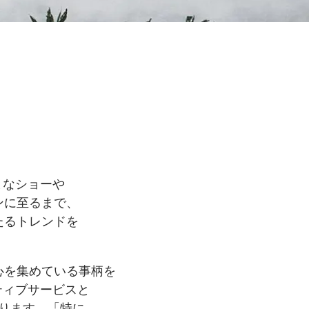
まな
ショーや
ンに
至るまで、
たる
トレンドを
心を
集めている
事柄を
ティブサービスと
ります。
「特に