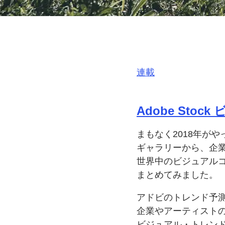
連載
Adobe Sto
まもなく
2018年が
や
ギャラリーから、
企
世界中の
ビジュアル
まとめてみました。
アドビの
トレンド予
企業や
アーティスト
ビジュアル・トレン