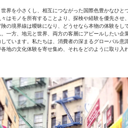
、
世界を
小さくし、
相互に
つながった
国際色豊かなひと
人々は
モノを
所有する
ことより、
探検や
経験を
優先させ
冒険の
境界線は
曖昧に
なり、
どうせなら
本物の
体験を
し
ん。
一方、
地元と
世界、
両方の
客層に
アピールしたい
企
力しています。
私たちは、
消費者の
深まる
グローバル意
が
各地の
文化体験を
寄せ集め、
それを
どのように
取り入
。