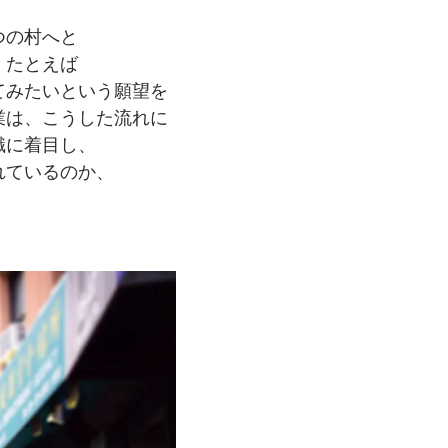
つの
村へと
、
たとえば
てみたいと
いう
願望を
業は、
こうした流れに
識に
着目し、
れているのか、