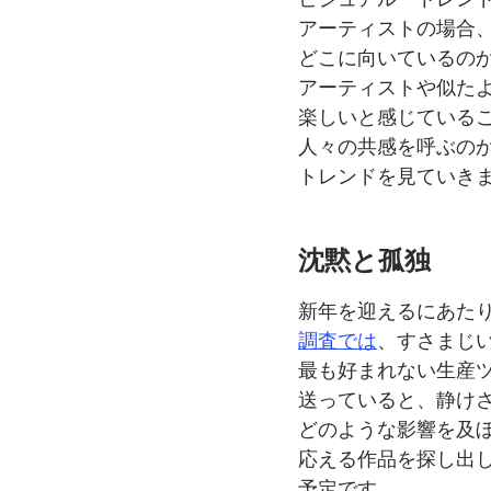
アーティストの
場合
どこに
向いているの
アーティストや似た
楽しいと
感じている
人々の
共感を
呼ぶの
トレンドを
見ていき
沈黙と
孤独
新年を
迎えるに
あた
調査では
、
すさまじ
最も好まれない
生産
送っていると、
静け
どのような
影響を
及
応える
作品を
探し出
予定です。