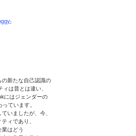
oggy-
ちの
新たな
自己認識の
ティは
昔とは
違い、
okには
ジェンダーの
わっています。
していましたが、
今、
ィティであり、
企業は
どう