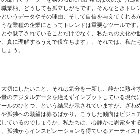
、
職業柄、
どうしても
孤立しがちです。
そんなときトレ
かと
いう
データや
その理由、
そして
自信を
与えてくれる
ような
業種の
企業に
とって
トレンドは
重要な
ツールです
ことや
魅了されている
ことだけでなく、
私たちの
文化や
か、
真に
理解するうえで
役立ちます」。
それでは、
私た
ましょう。
り
大切に
したいこと、
それは
気分を
一新し、
静かに
熟考
い量の
デジタルデータを
絶えず
インプットしている
現代
ツールの
ひとつ、という
結果が
示されていますが、
ざわ
さや
孤独への
願望は
募るばかり。
こうした
傾向は
ビジュ
ぼしているのでしょうか。
私たちは、
心静かに
思索を
す
し、
孤独から
インスピレーションを
得ている
アーティス