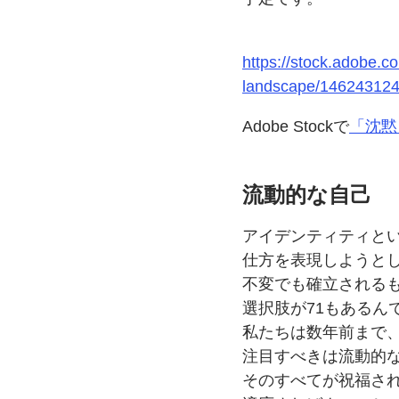
https://stock.adobe.c
landscape/146243124?
Adobe Stockで
「沈黙
流動的な
自己
アイデンティティと
仕方を
表現しようと
不変でも
確立される
選択肢が
71も
あるん
私たちは
数年前まで
注目すべきは
流動的
そのすべてが
祝福さ