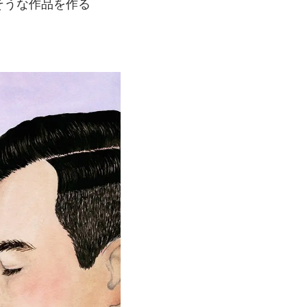
そうな
作品を
作る