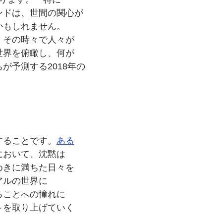
ンドは、
世間の
関心が
かもしれません。
。
その時々で
人々が
世界を
俯瞰し、
何が
ちが
予測する
2018年の
することです。
ある
に
おいて、
沈黙は
めきに
満ちた日々を
アルの
世界に
ることへの
憧れに
トを
取り上げていく