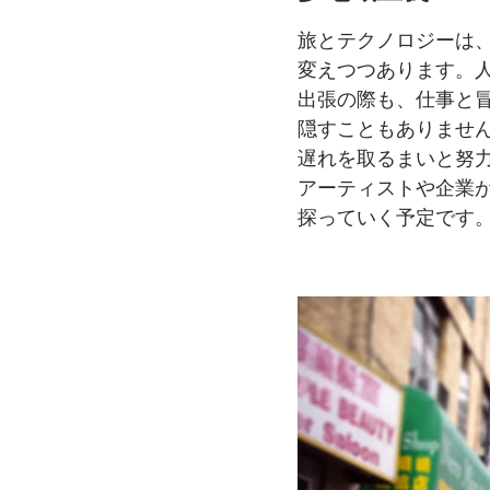
旅とテクノロジーは
変えつつあります。
出張の際も、
仕事と
隠すこともありませ
遅れを
取るまいと
努
アーティストや
企業
探っていく
予定です