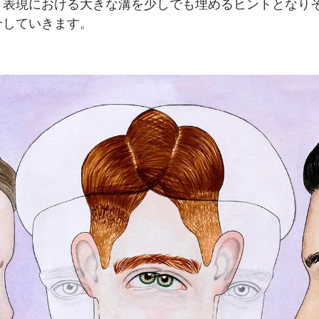
、
表現に
おける
大きな溝を少しでも
埋める
ヒントとなり
介していきます。