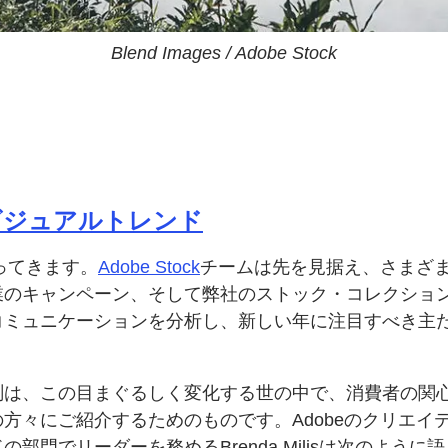
Blend Images / Adobe Stock
ck ビジュアルトレンド
ってきます。
Adobe Stock
チームは
先を
見据え、
さまざ
業の
キャンペーン、
そして
弊社の
ストック・コレクショ
コミュニケーションを
分析し、
新しい年に
注目すべき主
測は、
この目まぐるしく
変化する世の中で、
消費者の
関
の
方々に
ご紹介するための
ものです。
Adobeの
クリエイ
ドの
部門で
リーダーを
務める
Brenda Milisは
次のように
語