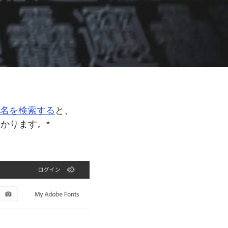
名を
検索する
と、
かります。*