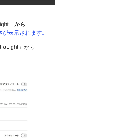
ight」から
本が
表示されます。
aLight」から