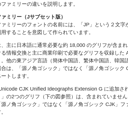
の
ファミリーの
違いを
説明します。
ファミリー
（Jサブセット版）
ファミリーの
フォントの
名前には、
「JP」という２
文字
利用する
ことを
意図して作られています。
は、
主に
日本語に
通常必要な約 18,000 の
グリフが
含まれ
ける
情報交換と主に
商業印刷で
必要な
グリフを
収録した Ad
）。
他の東アジア言語
（簡体中国語、
繁体中国語、
韓国
場合は、
「源ノ角ゴシック」ではなく「源ノ角ゴシック 
ベートします。
Unicode CJK Unified Ideographs Extension G に
追加さ
と」の
2つの
グリフ（下の
図参照）は、
含まれていません
「源ノ角ゴシック」ではなく「源ノ角ゴシック CJK」フ
す。