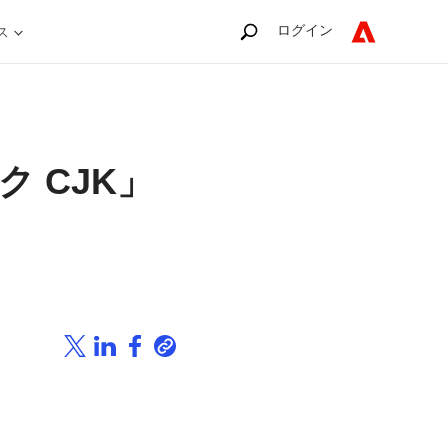
ログイン
ス
 CJK」