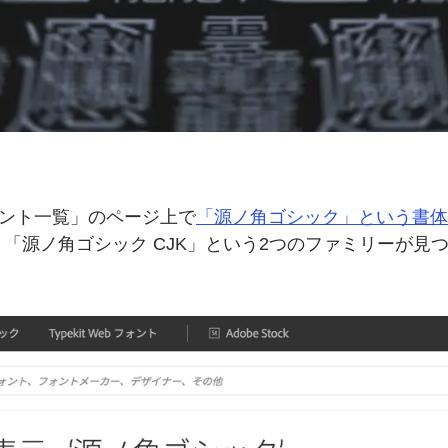
ント一覧」の
ページ上で
「源ノ角ゴシック」と
いう
書体
と
「源ノ角ゴシック CJK」と
いう
2つの
ファミリーが
見つ