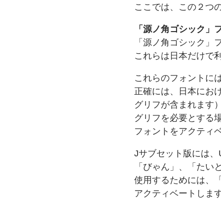
ここでは、
この２つ
「源ノ角ゴシック」
「源ノ角ゴシック」
これらは
日本だけで
これらの
フォントに
正確には、
日本に
お
グリフが
含まれます
グリフを
必要とする
フォントを
アクティ
Jサブセット版には、
「びゃん」、
「たい
使用するためには、
アクティベートしま