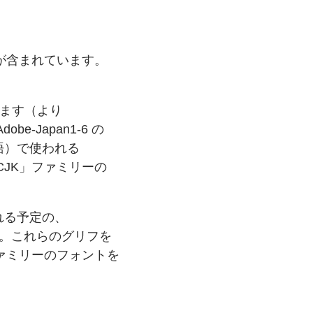
が
含まれています。
ます
（より
obe-Japan1-6 の
語）で
使われる
CJK」ファミリーの
れる
予定の、
。
これらの
グリフを
ァミリーの
フォントを