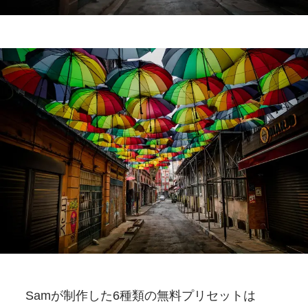
Samが
制作した
6種類の
無料
プリセットは