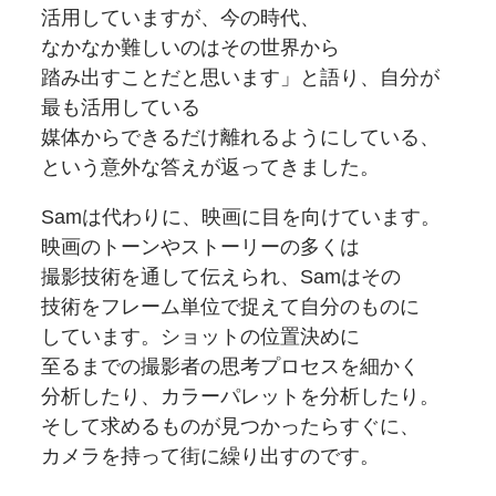
活用していますが、
今の時代、
なかなか難しいのはその
世界から
踏み出すことだと
思います」と
語り、
自分が
最も
活用している
媒体からできるだけ離れるように
している、
という
意外な答えが
返ってきました。
Samは
代わりに、
映画に
目を向けています。
映画の
トーンや
ストーリーの
多くは
撮影技術を通して伝えられ、
Samは
その
技術を
フレーム単位で捉えて
自分の
ものに
しています。
ショットの
位置決めに
至るまでの
撮影者の
思考
プロセスを
細かく
分析したり、
カラーパレットを
分析したり。
そして
求める
ものが
見つかったら
すぐに、
カメラを
持って街に繰り出すのです。