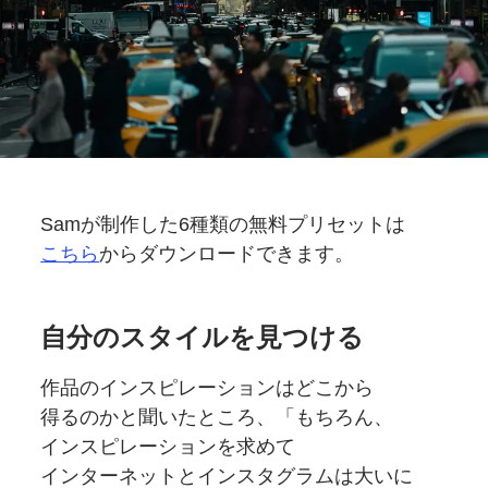
Samが
制作した
6種類の
無料
プリセットは
こちら
から
ダウンロードできます。
自分の
スタイルを
見つける
作品の
インスピレーションは
どこから
得るのかと
聞いたところ、
「もちろん、
インスピレーションを
求めて
インターネットと
インスタグラムは
大いに