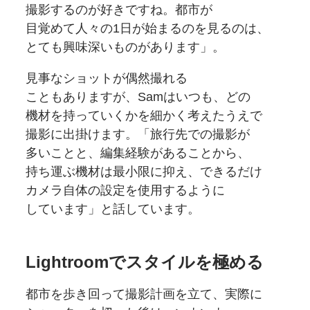
撮影するのが
好きですね。
都市が
目覚めて人々の
1日が
始まるのを
見るのは、
とても
興味深い
ものが
あります」。
見事な
ショットが
偶然撮れる
こともありますが、
Samは
いつも、
どの
機材を
持っていくかを
細かく
考えたうえで
撮影に
出掛けます。
「旅行先での
撮影が
多いことと、
編集経験が
あることから、
持ち運ぶ機材は
最小限に
抑え、
できるだけ
カメラ自体の
設定を
使用するように
しています」と話しています。
Lightroomで
スタイルを
極める
都市を
歩き回って
撮影計画を
立て、
実際に