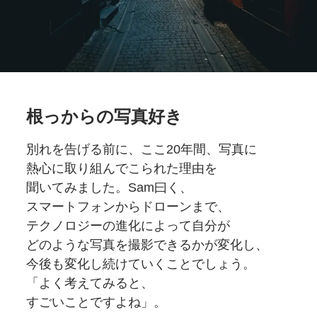
根っからの
写真好き
別れを
告げる前に、
ここ20年間、
写真に
熱心に
取り組んでこられた
理由を
聞いてみました。
Sam曰く、
スマートフォンから
ドローンまで、
テクノロジーの
進化に
よって
自分が
どのような
写真を
撮影できるかが
変化し、
今後も
変化し続けていく
ことでしょう。
「よく考えてみると、
すごいことですよね」。