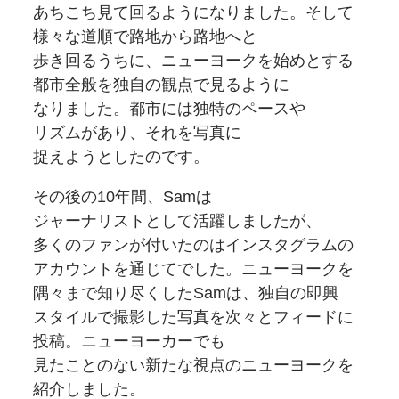
あちこち見て回るように
なりました。
そして
様々な
道順で
路地から
路地へと
歩き回るうちに、
ニューヨークを
始めとする
都市全般を
独自の
観点で見るように
なりました。
都市には
独特の
ペースや
リズムが
あり、
それを
写真に
捉えようとしたのです。
その後の
10年間、
Samは
ジャーナリストとして
活躍しましたが、
多くの
ファンが
付いたのは
インスタグラムの
アカウントを
通じてでした。
ニューヨークを
隅々まで知り尽くした
Samは、
独自の
即興
スタイルで
撮影した
写真を
次々と
フィードに
投稿。
ニューヨーカーでも
見たことのない新たな
視点の
ニューヨークを
紹介しました。