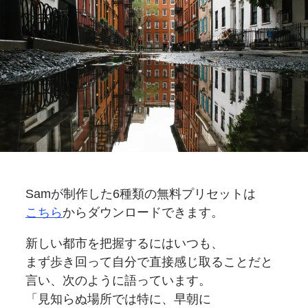
Samが
制作した
6種類の
無料
プリセットは
こちら
から
ダウンロードできます。
新しい
都市を
把握するには
いつも、
まず歩き回って
自分で
直接感じ取る
ことだと
言い、
次のように
語っています。
「見知らぬ場所では特に、
早朝に