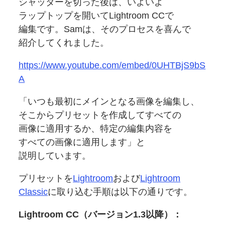
シャッターを
切った後は、
いよいよ
ラップトップを
開いて
Lightroom CCで
編集です。
Samは、
その
プロセスを
喜んで
紹介してくれました。
https://www.youtube.com/embed/0UHTBjS9bS
A
「いつも
最初に
メインとなる
画像を
編集し、
そこから
プリセットを
作成してすべての
画像に
適用するか、
特定の
編集内容を
すべての
画像に
適用します」と
説明しています。
プリセットを
Lightroom
および
Lightroom
Classic
に
取り込む手順は
以下の通りです。
Lightroom CC
（バージョン1.3以降）：