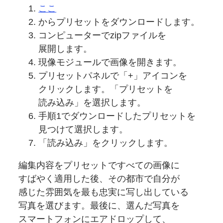
ここ
からプリセットを
ダウンロードします。
コンピューターで
zipファイルを
展開します。
現像モジュールで
画像を
開きます。
プリセットパネルで
「+」アイコンを
クリックします。
「プリセットを
読み込み」を
選択します。
手順1で
ダウンロードした
プリセットを
見つけて
選択します。
「読み込み」を
クリックします。
編集内容を
プリセットですべての
画像に
すばやく
適用した後、
その
都市で
自分が
感じた
雰囲気を
最も
忠実に
写し出している
写真を
選びます。
最後に、
選んだ
写真を
スマートフォンに
エアドロップして、