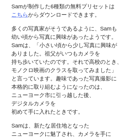
Samが
制作した
6種類の
無料
プリセットは
こちら
から
ダウンロードできます。
多くの
写真家が
そうであるように、
Samも
幼い頃から
写真に
興味が
あったようです。
Samは、
「小さい頃から少し写真に
興味が
ありました。
祖父が
いつも
カメラを
持ち歩いていたのです。
それで
高校の
とき、
モノクロ映画の
クラスを
取ってみました」
と言っています。
趣味であった
写真撮影に
本格的に
取り組むようになったのは、
ニューヨーク市に
引っ越した後、
デジタルカメラを
初めて手に入れたときです。
Samは、
新たな
居住地となった
ニューヨークに
魅了され、
カメラを
手に