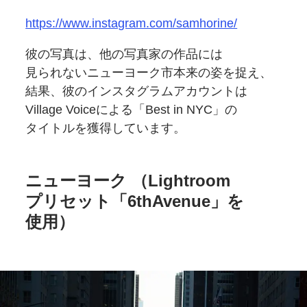
https://www.instagram.com/samhorine/
彼の写真は、
他の
写真家の
作品には
見られない
ニューヨーク市本来の姿を
捉え、
結果、
彼の
インスタグラムアカウントは
Village Voiceに
よる「Best in NYC」の
タイトルを
獲得しています。
ニューヨーク
（Lightroom
プリセット
「6thAvenue」を
使用）