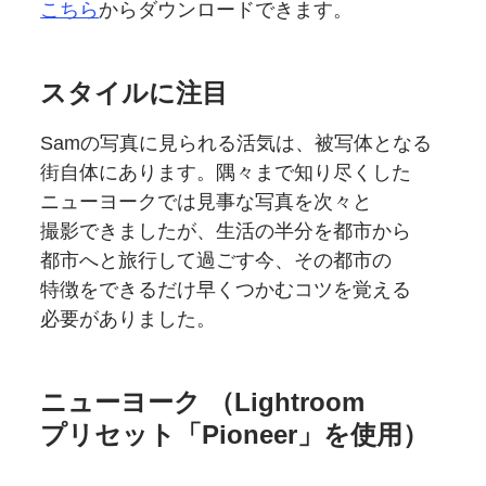
こちら
から
ダウンロードできます。
スタイルに
注目
Samの
写真に
見られる
活気は、
被写体となる
街自体に
あります。
隅々まで知り尽くした
ニューヨークでは
見事な
写真を
次々と
撮影できましたが、
生活の
半分を
都市から
都市へと
旅行して過ごす今、
その
都市の
特徴を
できるだけ早くつかむコツを
覚える
必要が
ありました。
ニューヨーク
（Lightroom
プリセット
「Pioneer」を
使用）