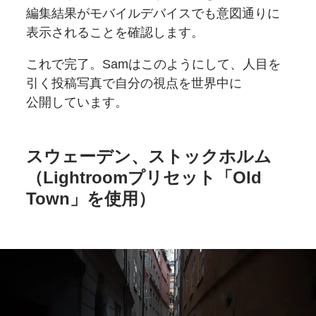
編集結果が
モバイルデバイスでも
意図通りに
表示される
ことを
確認します。
これで完了。Samは
このようにして、
人目を
引く投稿写真で
自分の
視点を
世界中に
公開しています。
スウェーデン、
ストックホルム
（Lightroom
プリセット
「Old
Town」を
使用）