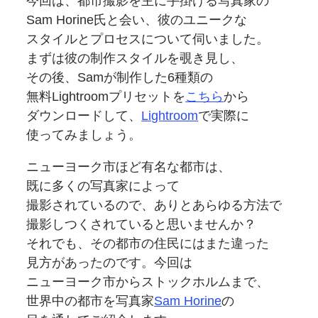
今回は、
都市撮影を
主に
手掛ける
写真家の
Sam Horine氏と会い、
彼の
ユニークな
スタイルと
プロセスに
ついて伺いました。
まずは
彼の
制作
スタイルを
覗き見し、
その後、Samが
制作した
6種類の
無料Lightroom
プリセットを
こちら
から
ダウンロードして、
Lightroom
で
実際に
使ってみましょう。
ニューヨーク市ほど
有名な
都市は、
既に多くの
写真家に
よって
撮影されているので、
ありとあらゆる
方法で
撮影しつくされていると
思いませんか？
それでも、
その
都市の
住民にはまた違った
見方が
あったのです。
今回は
ニューヨーク市から
ストックホルムまで、
世界中の
都市を
写真家
Sam Horine
の