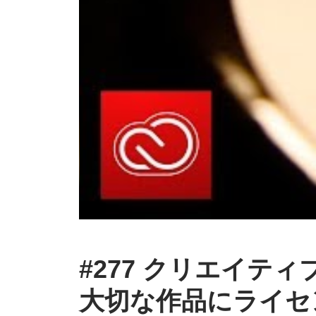
#277 クリエイテ
大切な
作品に
ライセ