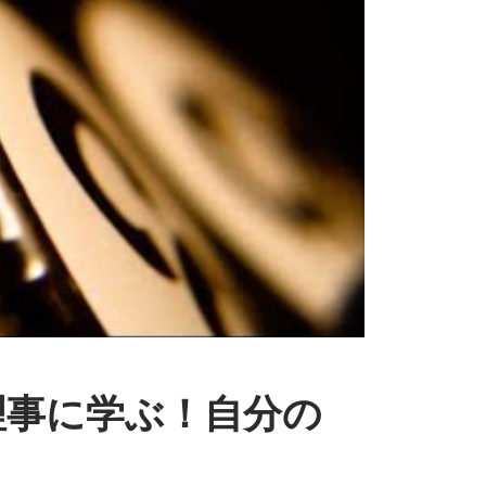
理事に
学ぶ！
自分の