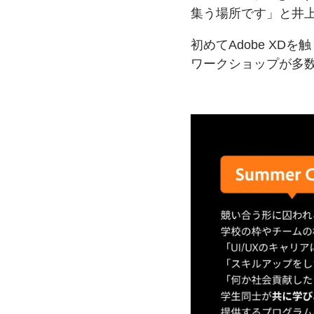
集う場所です」と
井
初めて
Adobe XDを
触
ワークショップが
多