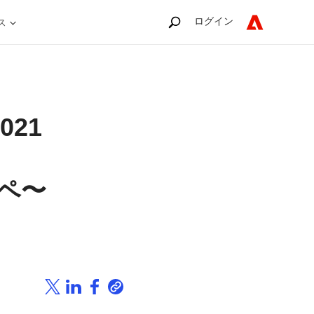
ログイン
ス
021
ペ〜