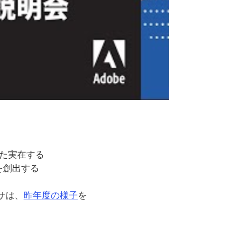
た
実在する
を
創出する
サは、
昨年度の
様子
を