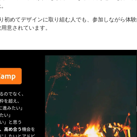
上。
り初めて
デザインに
取り組む人でも、
参加しながら
体験
数用意されています。