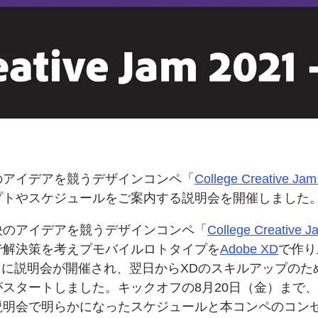
の
アイデアを
競う
デザインコンペ「
College Creative Jam
プトや
スケジュールを
ご案内する
説明会を
開催しました
決の
アイデアを
競う
デザインコンペ「
College Creative 
で
解決策を
考え
プモバイルロトタイプを
Adobe XD
で
作り
）に
説明会が
開催され、
翌日から
XDの
スキルアップの
た
が
スタートしました。
キックオフの
8月20日（金）まで、
説明会で明らかになった
スケジュールと
本コンペの
コン