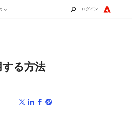
ログイン
ス
用する
方法