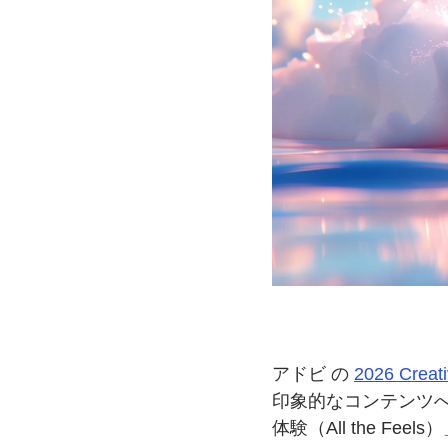
アドビ の
2026 Creat
印象的な
コンテンツ
体験
（All the Feel