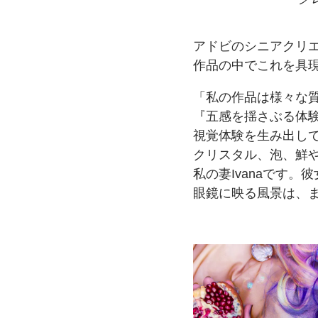
アドビの
シニアクリ
作品の中でこれを
具
「私の
作品は
様々な
『五感を
揺さぶる
体
視覚体験を
生み出し
クリスタル、
泡、
鮮
私の妻Ivanaです。
彼
眼鏡に
映る風景は、