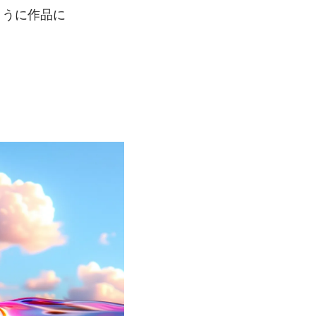
ように
作品に