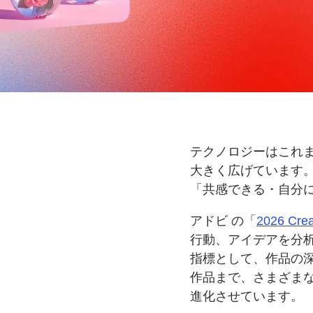
テクノロジーは
これ
大きく広げています
「共感できる・自分
アドビ の
「
2026 Crea
行動、
アイデアを
分
指標として、
作品の
作品まで、
さまざま
進化させています。