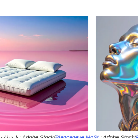
ジット: Adobe Stock/
Biancaneve MoSt
; Adobe Stock/